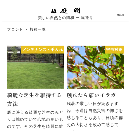
MENU
美しい自然との調和 ー 庭造り
フロント
投稿一覧
メンテナンス・手入れ
害虫対策
綺麗な芝生を維持する
触れたら痛いイラガ
方法
残暑の厳しい日が続きます
ね。今週は自然災害の怖さを
庭に映える綺麗な芝生のみど
感じることもあり、日頃の備
りは眺めていて心地の良いも
えの大切さを改めて感じて
のです。その芝生を綺麗に維