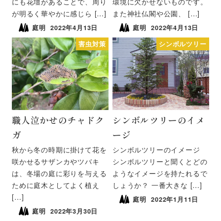
にも花壇があることで、周り
環境に欠かせないものです。
が明るく華やかに感じら […]
また神社仏閣や公園、 […]
庭明
2022年4月13日
庭明
2022年4月13日
害虫対策
シンボルツリー
職人泣かせのチャドク
シンボルツリーのイメ
ガ
ージ
秋から冬の時期に掛けて花を
シンボルツリーのイメージ
咲かせるサザンカやツバキ
シンボルツリーと聞くとどの
は、冬場の庭に彩りを与える
ようなイメージを持たれるで
ために庭木としてよく植え
しょうか？ 一番大きな […]
[…]
庭明
2022年1月11日
庭明
2022年3月30日