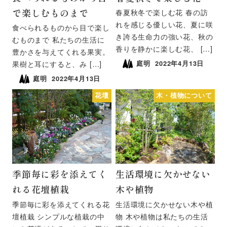
で楽しむものまで
春夏秋冬で楽しむ花 春の訪
れを感じる優しい花、夏に咲
食べられるものから目で楽し
き誇る生命力の強い花、秋の
むものまで 私たちの生活に
香りを静かに楽しむ花、 […]
豊かさを与えてくれる果実。
庭明
2022年4月13日
果樹と耳にすると、み […]
庭明
2022年4月13日
花壇
木・植物について
季節毎に彩を添えてく
生活環境に欠かせない
れる花壇植栽
木や植物
季節毎に彩を添えてくれる花
生活環境に欠かせない木や植
壇植栽 シンプルな植栽の中
物 木や植物は私たちの生活