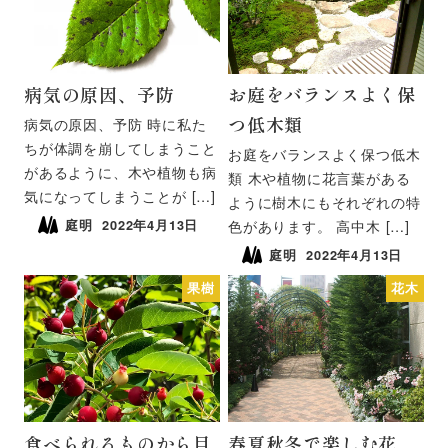
病気の原因、予防
お庭をバランスよく保
つ低木類
病気の原因、予防 時に私た
ちが体調を崩してしまうこと
お庭をバランスよく保つ低木
があるように、木や植物も病
類 木や植物に花言葉がある
気になってしまうことが […]
ように樹木にもそれぞれの特
庭明
2022年4月13日
色があります。 高中木 […]
庭明
2022年4月13日
果樹
花木
食べられるものから目
春夏秋冬で楽しむ花