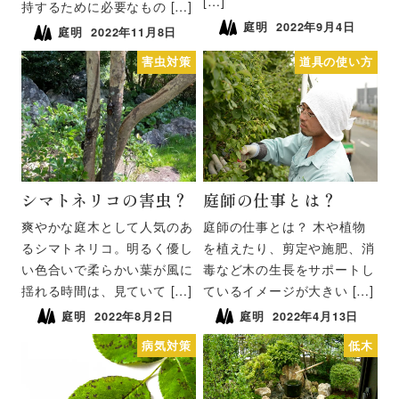
[…]
持するために必要なもの […]
庭明
2022年9月4日
庭明
2022年11月8日
害虫対策
道具の使い方
シマトネリコの害虫？
庭師の仕事とは？
爽やかな庭木として人気のあ
庭師の仕事とは？ 木や植物
るシマトネリコ。明るく優し
を植えたり、剪定や施肥、消
い色合いで柔らかい葉が風に
毒など木の生長をサポートし
揺れる時間は、見ていて […]
ているイメージが大きい […]
庭明
2022年8月2日
庭明
2022年4月13日
病気対策
低木