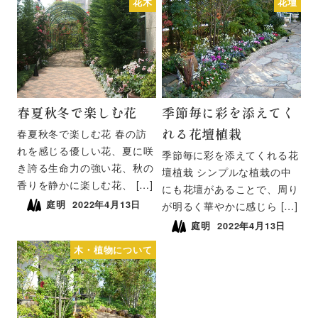
花木
花壇
春夏秋冬で楽しむ花
季節毎に彩を添えてく
れる花壇植栽
春夏秋冬で楽しむ花 春の訪
れを感じる優しい花、夏に咲
季節毎に彩を添えてくれる花
き誇る生命力の強い花、秋の
壇植栽 シンプルな植栽の中
香りを静かに楽しむ花、 […]
にも花壇があることで、周り
庭明
2022年4月13日
が明るく華やかに感じら […]
庭明
2022年4月13日
木・植物について