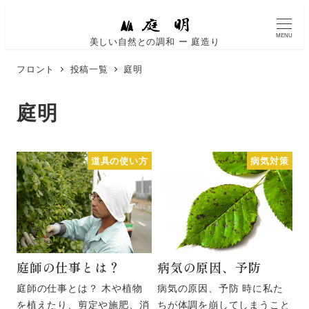
MENU
美しい自然との調和 ー 庭造り
フロント
投稿一覧
庭明
庭明
道具の使い方
病気対策
庭師の仕事とは？
病気の原因、予防
庭師の仕事とは？ 木や植物
病気の原因、予防 時に私た
を植えたり、剪定や施肥、消
ちが体調を崩してしまうこと